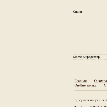
Опции
Масляныйрадиатор
Главная
О комп
On-line заявка
С
г.Дзержинский ул. Энерг