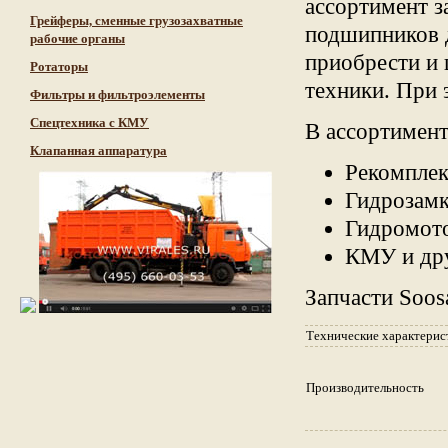
ассортимент з
Грейферы, сменные грузозахватные
подшипников д
рабочие органы
приобрести и
Ротаторы
техники. При 
Фильтры и фильтроэлементы
Cпецтехника с КМУ
В ассортимент
Клапанная аппаратура
Рекомплек
Гидрозамк
Гидромото
КМУ и дру
Запчасти Soo
Технические характерис
Производительность