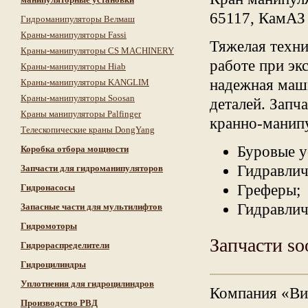
65117, КамАЗ 
Гидроманипуляторы Велмаш
Краны-манипуляторы Fassi
Тяжелая техни
Краны-манипуляторы CS MACHINERY
работе при эк
Краны-манипуляторы Hiab
надежная маш
Краны-манипуляторы KANGLIM
Краны-манипуляторы Soosan
деталей. Запч
Краны манипуляторы Palfinger
кранно-манип
Телескопические краны DongYang
Буровые у
Коробка отбора мощности
Гидравлич
Запчасти для гидроманипуляторов
Греферы;
Гидронасосы
Гидравлич
Запасные части для мультилифтов
Гидромоторы
Запчасти so
Гидрораспределители
Гидроцилиндры
Уплотнения для гидроцилиндров
Компания «Ви
Производство РВД