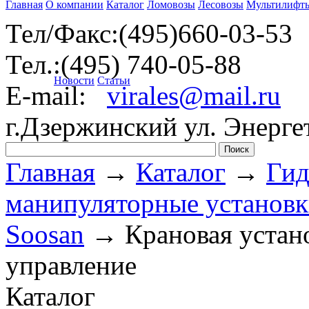
Главная
О компании
Каталог
Ломовозы
Лесовозы
Мультилифт
Тел/Факс:(495)660-03-53
Тел.:(495) 740-05-88
Новости
Статьи
E-mail:
virales@mail.ru
г.Дзержинский ул. Энергет
Главная
→
Каталог
→
Гид
манипуляторные установ
Soosan
→
Крановая устан
управление
Каталог