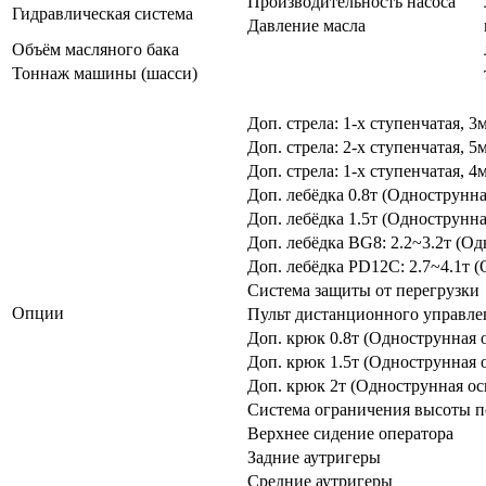
Производительность насоса
Гидравлическая система
Давление масла
Объём масляного бака
Тоннаж машины (шасси)
Доп. стрела: 1-х ступенчатая, 3
Доп. стрела: 2-х ступенчатая, 5
Доп. стрела: 1-х ступенчатая, 4
Доп. лебёдка 0.8т (Однострунна
Доп. лебёдка 1.5т (Однострунна
Доп. лебёдка BG8: 2.2~3.2т (Од
Доп. лебёдка PD12C: 2.7~4.1т 
Система защиты от перегрузки
Опции
Пульт дистанционного управле
Доп. крюк 0.8т (Однострунная 
Доп. крюк 1.5т (Однострунная 
Доп. крюк 2т (Однострунная ос
Система ограничения высоты п
Верхнее сидение оператора
Задние аутригеры
Средние аутригеры