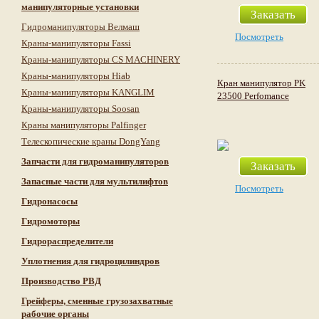
манипуляторные установки
Заказать
Гидроманипуляторы Велмаш
Посмотреть
Краны-манипуляторы Fassi
Краны-манипуляторы CS MACHINERY
Краны-манипуляторы Hiab
Кран манипулятор PK
Краны-манипуляторы KANGLIM
23500 Perfomance
Краны-манипуляторы Soosan
Краны манипуляторы Palfinger
Телескопические краны DongYang
Запчасти для гидроманипуляторов
Заказать
Запасные части для мультилифтов
Посмотреть
Гидронасосы
Гидромоторы
Гидрораспределители
Уплотнения для гидроцилиндров
Производство РВД
Грейферы, сменные грузозахватные
рабочие органы