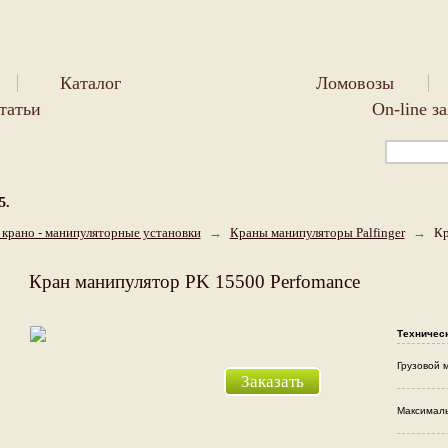
Каталог
Ломовозы
татьи
On-line з
5.
крано - манипуляторные установки
→
Краны манипуляторы Palfinger
→
Кр
Кран манипулятор PK 15500 Perfomance
Техническ
Грузовой м
Заказать
Максималь