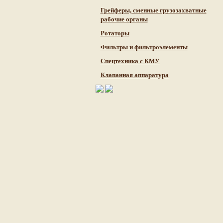
Грейферы, сменные грузозахватные
рабочие органы
Ротаторы
Фильтры и фильтроэлементы
Cпецтехника с КМУ
Клапанная аппаратура