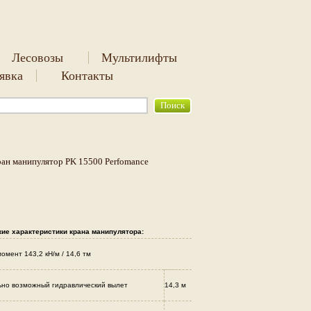
Лесовозы
Мультилифты
аявка
Контакты
ан манипулятор PK 15500 Perfomance
ие характеристики крана манипулятора:
омент 143,2 кН/м / 14,6 тм
но возможный гидравлический вылет
14,3 м