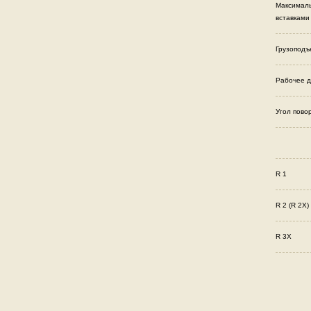
Максималь
вставками
Грузоподъ
Рабочее д
Угол пово
R 1
R 2 (R 2X)
R 3X