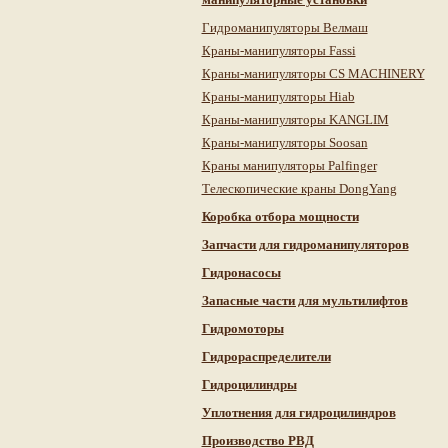
Гидроманипуляторы Велмаш
Краны-манипуляторы Fassi
Краны-манипуляторы CS MACHINERY
Краны-манипуляторы Hiab
Краны-манипуляторы KANGLIM
Краны-манипуляторы Soosan
Краны манипуляторы Palfinger
Телескопические краны DongYang
Коробка отбора мощности
Запчасти для гидроманипуляторов
Гидронасосы
Запасные части для мультилифтов
Гидромоторы
Гидрораспределители
Гидроцилиндры
Уплотнения для гидроцилиндров
Производство РВД