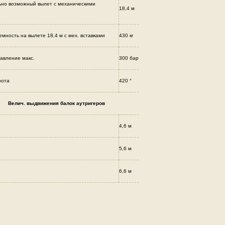
но возможный вылет с механическими
18,4 м
емность на вылете 18,4 м с мех. вставками
430 кг
авление макс.
300 бар
рота
420 °
Велич. выдвижения балок аутригеров
4,6 м
5,6 м
6,6 м