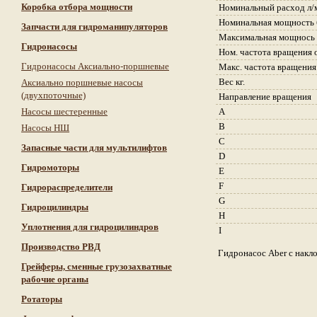
Коробка отбора мощности
Номинальный расход л/
Номинальная мощность 
Запчасти для гидроманипуляторов
Максимальная мощнось 
Гидронасосы
Ном. частота вращения 
Гидронасосы Аксиально-поршневые
Макс. частота вращения
Вес кг.
Аксиально поршневые насосы
(двухпоточные)
Направление вращения
Насосы шестеренные
A
B
Насосы НШ
С
Запасные части для мультилифтов
D
Гидромоторы
E
F
Гидрораспределители
G
Гидроцилиндры
H
Уплотнения для гидроцилиндров
I
Производство РВД
Гидронасос Aber с накл
Грейферы, сменные грузозахватные
рабочие органы
Ротаторы