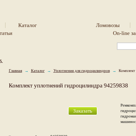
Каталог
Ломовозы
татьи
On-line з
5.
Главная
→
Каталог
→
Уплотнения для гидроцилиндров
→
Комплект 
Комплект уплотнений гидроцилиндра 94259838
Ремкомпл
Заказать
гидроцил
гидрома
машинос