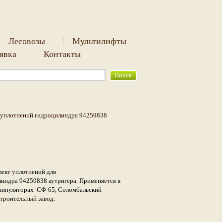
Лесовозы
Мультилифты
аявка
Контакты
уплотнений гидроцилиндра 94259838
ект уплотнений для
индра 94259838 аутригера. Применяется в
нипуляторах СФ-65, Соломбальский
троительный завод.