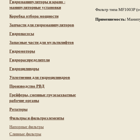
Гидроманипуляторы и крано -
манипуляторные установки
Фильтр типа MF1003P (об
Коробка отбора мощности
Применяемость:
Манипу
Запчасти для гидроманипуляторов
Гидронасосы
Запасные части для мультилифтов
Гидромоторы
Гидрораспределители
Гидроцилиндры
Уплотнения для гидроцилиндров
Производство РВД
Грейферы, сменные грузозахватные
рабочие органы
Ротаторы
Фильтры и фильтроэлементы
Напорные фильтры
Сливные фильтры