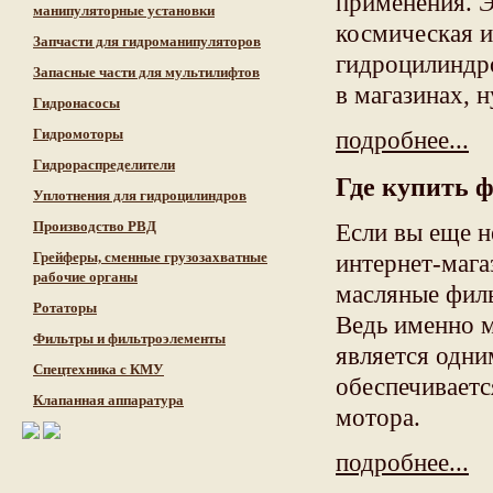
применения. Э
манипуляторные установки
космическая 
Запчасти для гидроманипуляторов
гидроцилиндро
Запасные части для мультилифтов
в магазинах, 
Гидронасосы
Гидромоторы
подробнее...
Гидрораспределители
Где купить 
Уплотнения для гидроцилиндров
Производство РВД
Если вы еще н
Грейферы, сменные грузозахватные
интернет-мага
рабочие органы
масляные филь
Ротаторы
Ведь именно м
Фильтры и фильтроэлементы
является одни
Cпецтехника с КМУ
обеспечиваетс
Клапанная аппаратура
мотора.
подробнее...