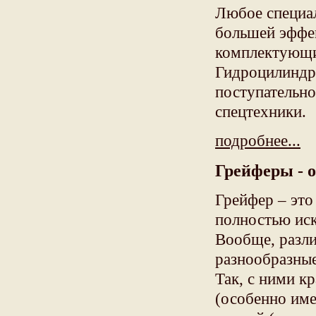
Любое специал
большей эффек
комплектующи
Гидроцилиндры
поступательн
спецтехники.
подробнее...
Грейферы - 
Грейфер – это
полностью иск
Вообще, разл
разнообразные
Так, с ними к
(особенно име