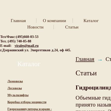
Главная
О компании
Каталог
Новости
Статьи
Тел/Факс:(495)660-03-53
Тел.:(495) 740-05-88
E-mail:
virales@mail.ru
г.Дзержинский ул. Энергетиков д.24, оф 445.
→
Главная
Ст
Каталог
Статьи
Ломовозы
Гидроцилинд
Лесовозы
Мультилифты
Объемные гидр
Коробка отбора мощности
принято назы
Гидроманипуляторы и крано -