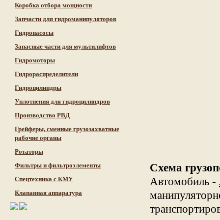
Коробка отбора мощности
Запчасти для гидроманипуляторов
Гидронасосы
Запасные части для мультилифтов
Гидромоторы
Гидрораспределители
Гидроцилиндры
Уплотнения для гидроцилиндров
Производство РВД
Грейферы, сменные грузозахватные
рабочие органы
Ротаторы
Фильтры и фильтроэлементы
Схема грузо
Cпецтехника с КМУ
Автомобиль -
Клапанная аппаратура
манипуляторно
транспортиров