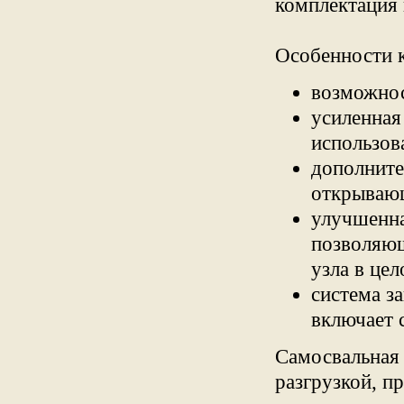
комплектация 
Особенности к
возможнос
усиленная
использов
дополните
открывающ
улучшенна
позволяющ
узла в цел
система з
включает 
Самосвальная 
разгрузкой, п