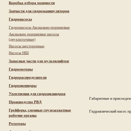
Коробка отбора мощности
Запчасти для гидроманипуляторов
Гидронасосы
Гидронасосы Аксиально-поршневые
Аксиально поршневые насосы
(двухпоточные)
Насосы шестеренные
Насосы НШ
Запасные части для мультилифтов
Гидромоторы
Гидрораспределители
Гидроцилиндры
Уплотнения для гидроцилиндров
Габаритные и присоеден
Производство РВД
Грейферы, сменные грузозахватные
Гидравлический насос п
рабочие органы
Ротаторы