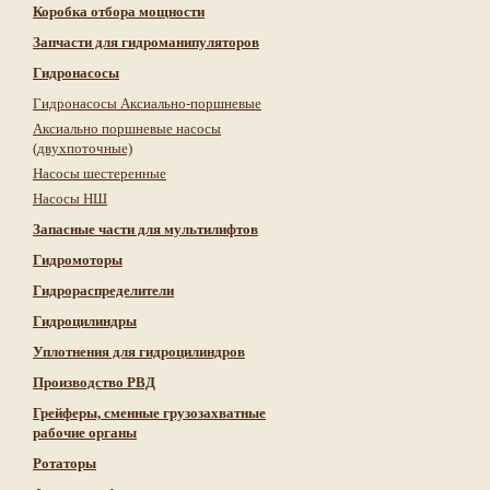
Коробка отбора мощности
Запчасти для гидроманипуляторов
Гидронасосы
Гидронасосы Аксиально-поршневые
Аксиально поршневые насосы
(двухпоточные)
Насосы шестеренные
Насосы НШ
Запасные части для мультилифтов
Гидромоторы
Гидрораспределители
Гидроцилиндры
Уплотнения для гидроцилиндров
Производство РВД
Грейферы, сменные грузозахватные
рабочие органы
Ротаторы