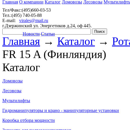
Главная
О компании
Каталог
Ломовозы
Лесовозы
Мультилифт
Тел/Факс:(495)660-03-53
Тел.:(495) 740-05-88
E-mail:
virales@mail.ru
г.Дзержинский ул. Энергетиков д.24, оф 445.
Новости
Статьи
Главная
→
Каталог
→
Рот
FR 15 A (Финляндия)
Каталог
Ломовозы
Лесовозы
Мультилифты
Гидроманипуляторы и крано - манипуляторные установки
Коробка отбора мощности