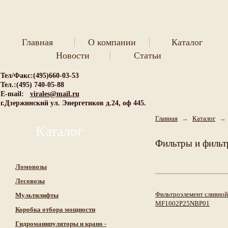
Главная
О компании
Каталог
Новости
Статьи
Тел/Факс:(495)660-03-53
Тел.:(495) 740-05-88
E-mail:
virales@mail.ru
г.Дзержинский ул. Энергетиков д.24, оф 445.
Главная
→
Каталог
→
Каталог
Фильтры и фильт
Ломовозы
Лесовозы
Фильтроэлемент сливной
Мультилифты
MF1002P25NBP01
Коробка отбора мощности
Гидроманипуляторы и крано -