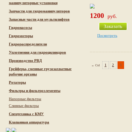
манипуляторные установки
Запчасти для гидроманипуляторов
1200
руб.
Запасные части для мультилифтов
Заказать
Гидронасосы
Посмотреть
Гидромоторы
Гидрораспределители
Уплотнения для гидроцилиндров
Производство РВД
1
2
3
← Ctrl
Грейферы, сменные грузозахватные
рабочие органы
Ротаторы
Фильтры и фильтроэлементы
Напорные фильтры
Сливные фильтры
Cпецтехника с КМУ
Клапанная аппаратура