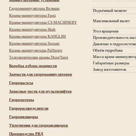
Гидроманипуляторы Велмаш
Подъёмный момент
Краны-манипуляторы Fassi
Максимальный вылет
Краны-манипуляторы CS MACHINERY
Краны-манипуляторы Hiab
Угол вращения
Краны-манипуляторы KANGLIM
Производительность нас
Краны-манипуляторы Soosan
Давление в гидросистеме
Краны манипуляторы Palfinger
Объём гидробака
Масса крана манипулято
Телескопические краны DongYang
Габаритные размеры
Коробка отбора мощности
Завод изготовитель
Запчасти для гидроманипуляторов
Гидронасосы
Запасные части для мультилифтов
Гидромоторы
Гидрораспределители
Гидроцилиндры
Уплотнения для гидроцилиндров
Производство РВД