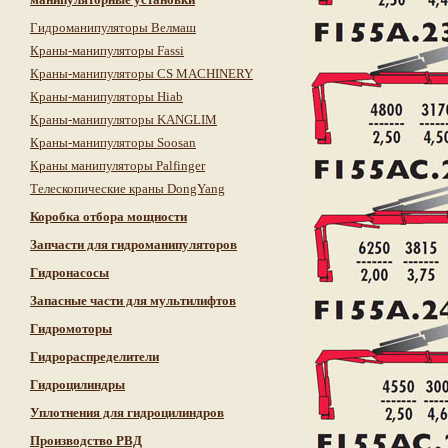
Гидроманипуляторы Велмаш
Краны-манипуляторы Fassi
Краны-манипуляторы CS MACHINERY
Краны-манипуляторы Hiab
Краны-манипуляторы KANGLIM
Краны-манипуляторы Soosan
Краны манипуляторы Palfinger
Телескопические краны DongYang
Коробка отбора мощности
Запчасти для гидроманипуляторов
Гидронасосы
Запасные части для мультилифтов
Гидромоторы
Гидрораспределители
Гидроцилиндры
Уплотнения для гидроцилиндров
Производство РВД