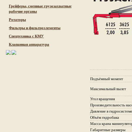
Грейферы, сменные грузозахватные
рабочие органы
Ротаторы
Фильтры и фильтроэлементы
Cпецтехника с КМУ
Клапанная аппаратура
Подъёмный момент
Максимальный вылет
Угол вращения
Производительность нас
Давление в гидросистеме
Объём гидробака
Масса крана манипулято
Габаритные размеры