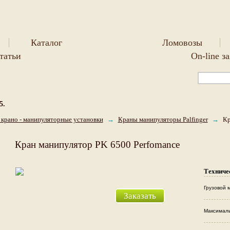
Каталог
Ломовозы
татьи
On-line з
5.
крано - манипуляторные установки
→
Краны манипуляторы Palfinger
→
Кр
Кран манипулятор PK 6500 Perfomance
Техниче
Грузовой м
Заказать
Максималь