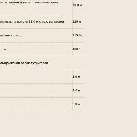
но возможный вылет с механическими
13,0 м
емность на вылете 13,0 м с мех. вставками
220 кг
авление макс.
315 бар
рота
400 °
 выдвижения балок аутригеров
3,0 м
4,4 м
5,0 м