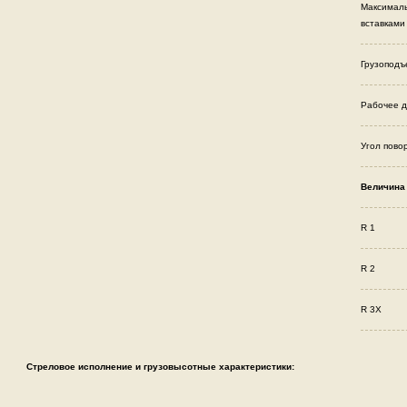
Максималь
вставками
Грузоподъ
Рабочее д
Угол пово
Величина
R 1
R 2
R 3X
Стреловое исполнение и грузовысотные характеристики: