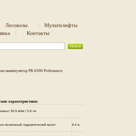
Лесовозы
Мультилифты
аявка
Контакты
ан манипулятор PK 6500 Perfomance
ские характеристики:
омент 56,9 кН/м / 5,8 тм
но возможный гидравлический вылет
9,4 м