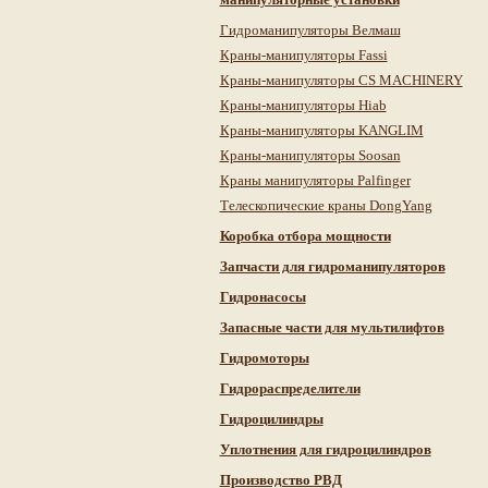
Гидроманипуляторы Велмаш
Краны-манипуляторы Fassi
Краны-манипуляторы CS MACHINERY
Краны-манипуляторы Hiab
Краны-манипуляторы KANGLIM
Краны-манипуляторы Soosan
Краны манипуляторы Palfinger
Телескопические краны DongYang
Коробка отбора мощности
Запчасти для гидроманипуляторов
Гидронасосы
Запасные части для мультилифтов
Гидромоторы
Гидрораспределители
Гидроцилиндры
Уплотнения для гидроцилиндров
Производство РВД