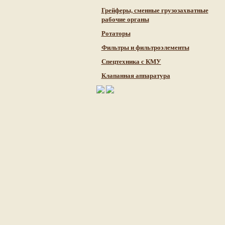
Грейферы, сменные грузозахватные
рабочие органы
Ротаторы
Фильтры и фильтроэлементы
Cпецтехника с КМУ
Клапанная аппаратура