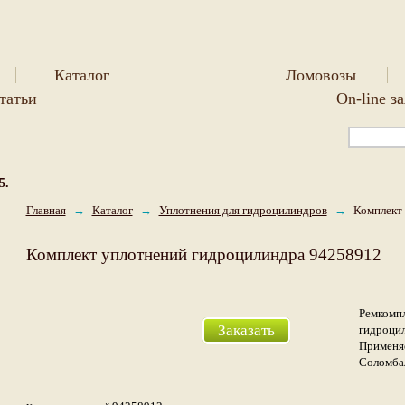
Каталог
Ломовозы
татьи
On-line з
5.
Главная
→
Каталог
→
Уплотнения для гидроцилиндров
→
Комплект 
Комплект уплотнений гидроцилиндра 94258912
Ремкомпл
Заказать
гидроцил
Применяе
Соломба