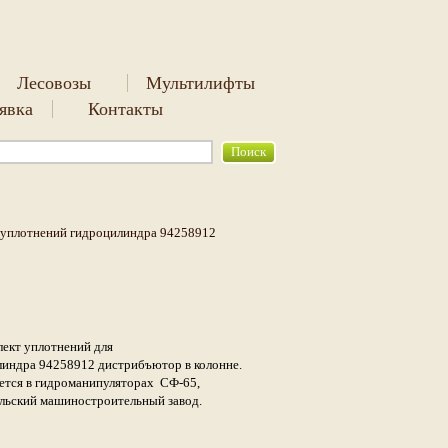
Лесовозы
Мультилифты
аявка
Контакты
уплотнений гидроцилиндра 94258912
ект уплотнений для
индра 94258912 дистрибъютор в колонне.
тся в гидроманипуляторах СФ-65,
льский машиностроительный завод.