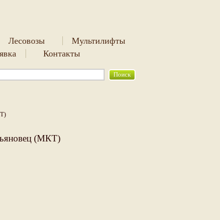
Лесовозы
Мультилифты
аявка
Контакты
Т)
льяновец (МКТ)