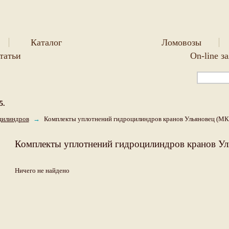
Каталог
Ломовозы
татьи
On-line з
5.
цилиндров
→
Комплекты уплотнений гидроцилиндров кранов Ульяновец (МК
Комплекты уплотнений гидроцилиндров кранов У
Ничего не найдено