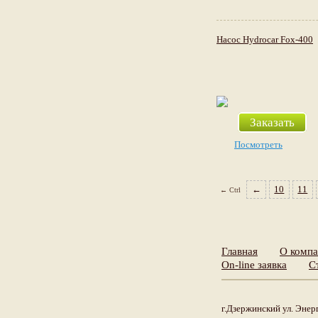
Насос Hydrocar Fox-400
Заказать
Посмотреть
←
10
11
← Ctrl
Главная
О комп
On-line заявка
С
г.Дзержинский ул. Энерг