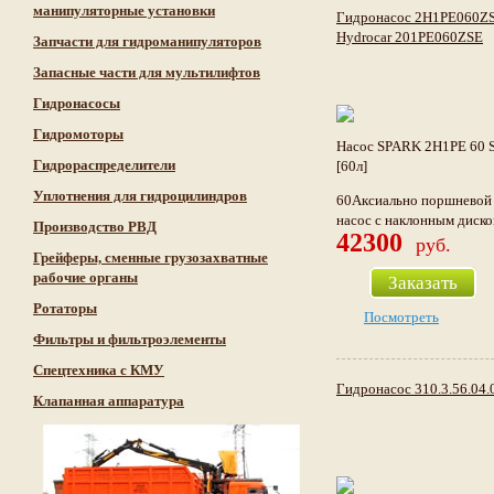
манипуляторные установки
Гидронасос 2H1PE060Z
Hydrocar 201PE060ZSE
Запчасти для гидроманипуляторов
Запасные части для мультилифтов
Гидронасосы
Гидромоторы
Насос SPARK 2H1PE 60 
Гидрораспределители
[60л]
Уплотнения для гидроцилиндров
60Аксиально поршневой
насос с наклонным диск
Производство РВД
42300
руб.
Грейферы, сменные грузозахватные
рабочие органы
Заказать
Ротаторы
Посмотреть
Фильтры и фильтроэлементы
Cпецтехника с КМУ
Гидронасос 310.3.56.04.
Клапанная аппаратура